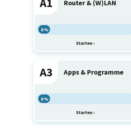
A1
Router & (W)LAN
0 %
Starten ›
A3
Apps & Programme
0 %
Starten ›