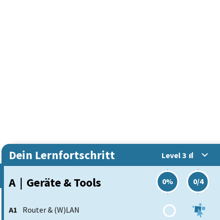
Dein Lernfortschritt
Level 3
A
|
Geräte & Tools
0%
0/4
A1
Router & (W)LAN