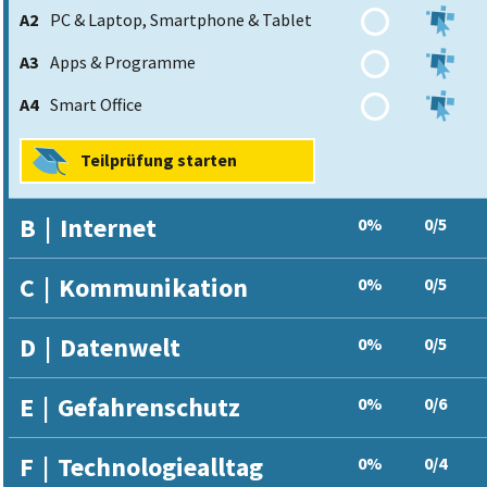
A2
PC & Laptop, Smartphone & Tablet
A3
Apps & Programme
A4
Smart Office
Teilprüfung starten
B
|
Internet
0%
0/5
C
|
Kommunikation
0%
0/5
D
|
Datenwelt
0%
0/5
E
|
Gefahrenschutz
0%
0/6
F
|
Technologiealltag
0%
0/4