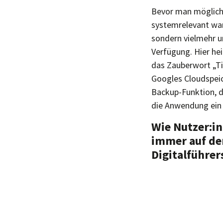
Bevor man mögliche
systemrelevant ware
sondern vielmehr 
Verfügung. Hier he
das Zauberwort „T
Googles Cloudspeic
Backup-Funktion, do
die Anwendung ein 
Wie Nutzer:i
immer auf der
Digitalführer