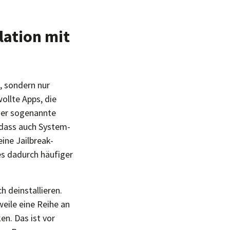
lation mit
n, sondern nur
ollte Apps, die
 der sogenannte
 dass auch System-
ine Jailbreak-
es dadurch häufiger
 deinstallieren.
weile eine Reihe an
n. Das ist vor