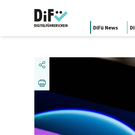
DiFü News
Di
Share
Print