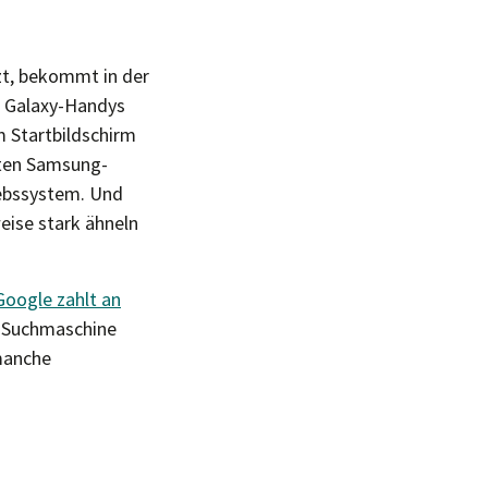
zt, bekommt in der
ei Galaxy-Handys
m Startbildschirm
rten Samsung-
iebssystem. Und
eise stark ähneln
Google zahlt an
e-Suchmaschine
manche