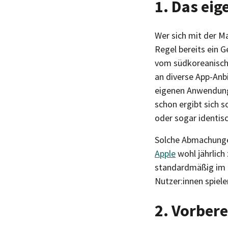
1. Das eig
Wer sich mit der 
Regel bereits ein G
vom südkoreanische
an diverse App-Anb
eigenen Anwendunge
schon ergibt sich s
oder sogar identisc
Solche Abmachungen
Apple
wohl jährlich
standardmäßig im B
Nutzer:innen spiele
2. Vorbere