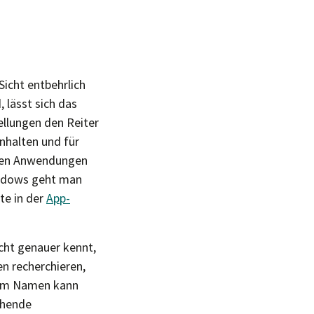
icht entbehrlich
, lässt sich das
ellungen den Reiter
nhalten und für
erten Anwendungen
indows geht man
te in der
App-
cht genauer kennt,
en recherchieren,
zum Namen kann
chende