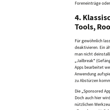
Foreneinträge ode
4. Klassis
Tools, Roo
Für gewöhnlich lass
deaktivieren. Ein ä
man nicht deinstall
„Jailbreak“ (Gefän
Apps bearbeitet wer
Anwendung aufspiel
zu Abstürzen komme
Die „Sponsored App
Doch auch hier wird
nützlichen Werkzeu