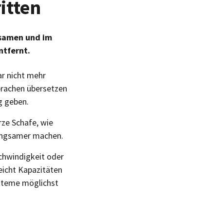
itten
gsamen und im
ntfernt.
ar nicht mehr
prachen übersetzen
g geben.
rze Schafe, wie
langsamer machen.
chwindigkeit oder
eicht Kapazitäten
ysteme möglichst