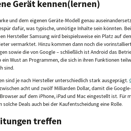
ene Gerät kennen(lernen)
Marke und dem eigenen Geräte-Modell genau auseinanderset
espür dafür, was typische, unnötige Inhalte sein könnten. B
n Hersteller Samsung wird beispielsweise ein Platz auf de
ieter vermarktet. Hinzu kommen dann noch die vorinstallie
n sowie die von Google – schließlich ist Android das Betr
o ein Wust an Programmen, die sich in ihren Funktionen teilw
h sind.
 sind je nach Hersteller unterschiedlich stark ausgeprägt.
 zwischen acht und zwölf Milliarden Dollar, damit die Googl
rowser auf dem iPhone, iPad und Mac eingestellt ist. Für 
n solche Deals auch bei der Kaufentscheidung eine Rolle.
itungen treffen