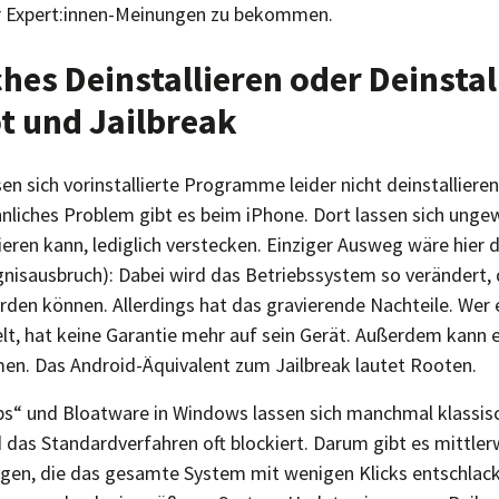
r Expert:innen-Meinungen zu bekommen.
ches Deinstallieren oder Deinstal
t und Jailbreak
en sich vorinstallierte Programme leider nicht deinstalliere
hnliches Problem gibt es beim iPhone. Dort lassen sich ungew
ieren kann, lediglich verstecken. Einziger Ausweg wäre hier
gnisausbruch): Dabei wird das Betriebssystem so verändert,
den können. Allerdings hat das gravierende Nachteile. Wer e
t, hat keine Garantie mehr auf sein Gerät. Außerdem kann 
n. Das Android-Äquivalent zum Jailbreak lautet Rooten.
s“ und Bloatware in Windows lassen sich manchmal klassisch
 das Standardverfahren oft blockiert. Darum gibt es mittler
gen, die das gesamte System mit wenigen Klicks entschlacke