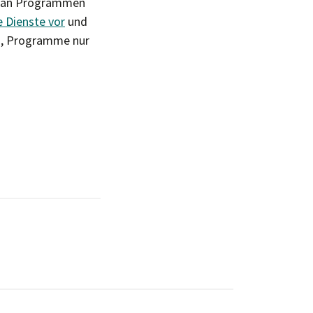
he an Programmen
e Dienste vor
und
en, Programme nur