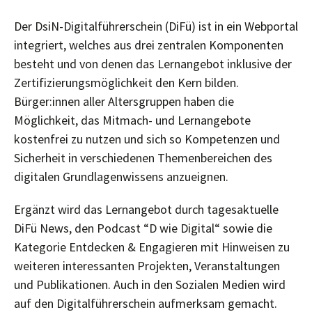
D
er
DsiN-Digitalführersch
ein (DiFü)
ist in ein Webportal
integriert, welches
aus drei zentralen Komponenten
besteht und
von denen das Lernangebot inklusive der
Zertifizierungsmöglichkeit
d
en Kern bilden.
Bürger
:innen
aller Altersgruppen haben die
Möglichkeit
,
das Mitmach- und Lernangebote
kostenfrei zu nutzen und sich so
Kompetenzen und
Sicherheit
in verschiedenen Themenbereichen
des
digitale
n
Grundlagenwissen
s
anzueignen
.
Ergänz
t
wird das
Lerna
ngebot
durch
tagesaktuelle
DiFü
News
, den
Podcast
“
D wie
D
igital
“
sowie die
Kategorie
Entdecken & Engagieren
mit
Hinweise
n
zu
weiteren interessanten Projekten, Veranstaltungen
und Publikationen
. Auch in den Sozialen Medien wird
auf den Digitalführerschein aufmerksam gemacht.