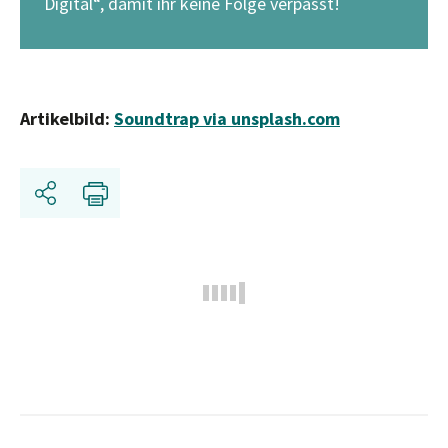
Digital“, damit ihr keine Folge verpasst!
Artikelbild:
Soundtrap via unsplash.
c
om
Share
Print