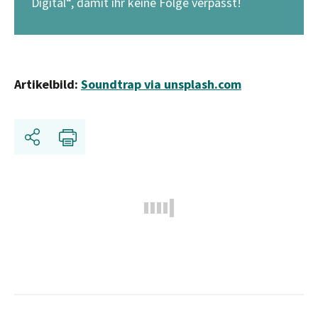
Digital“, damit ihr keine Folge verpasst!
Artikelbild:
Soundtrap via unsplash.
c
om
Share
Print