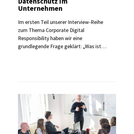
Datenschutz im
Unternehmen
Im ersten Teil unserer Interview-Reihe
zum Thema Corporate Digital
Responsibility haben wir eine
grundlegende Frage geklärt: „Was ist
eigentlich CDR?“ Heute sprechen wir mit
Dr. Simon Menke von der Otto Group
darüber, wie ein verantwortungsvoller
Umgang mit Daten in der
Unternehmenspraxis aussieht.