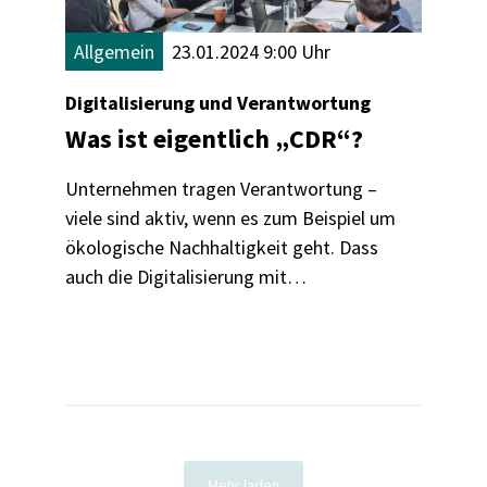
Allgemein
23.01.2024 9:00 Uhr
Digitalisierung und Verantwortung
Was ist eigentlich „CDR“?
Unternehmen tragen Verantwortung –
viele sind aktiv, wenn es zum Beispiel um
ökologische Nachhaltigkeit geht. Dass
auch die Digitalisierung mit
Verantwortung verbunden ist, wissen
noch nicht alle. „Corporate Digital
Responsibility“ heißt das Zauberwort.
Was es damit auf sich hat? Darüber haben
wir mit Dr. Frank Esselmann von der
Geschäftsstelle der CDR-Initiative des
BMUV gesprochen.
Mehr laden