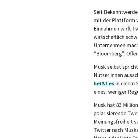
Seit Bekanntwerde
mit der Plattform v
Einnahmen wirft Tw
wirtschaftlich sch
Unternehmen machen
“Bloomberg”. Öffent
Musk selbst sprich
Nutzer:innen aussch
heißt es
in einem 
eines: weniger Reg
Musk hat 83 Millio
polarisierende Twe
Meinungsfreiheit se
Twitter nach Musks