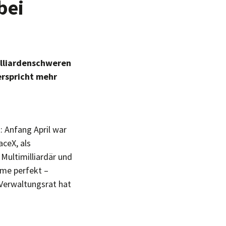
bei
illiardenschweren
erspricht mehr
: Anfang April war
ceX, als
Multimilliardär und
hme perfekt –
 Verwaltungsrat hat