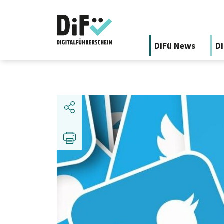
DiFü News
Di
Share
Print