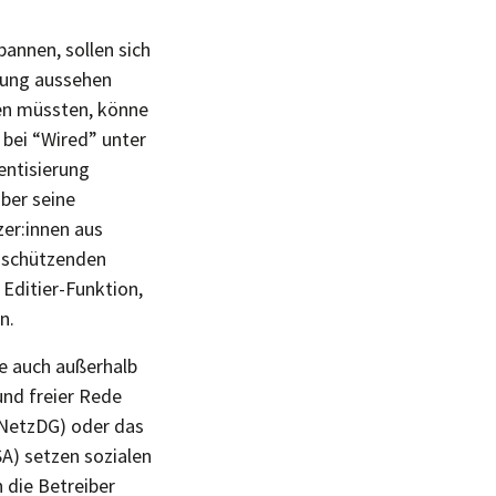
annen, sollen sich
erung aussehen
sen müssten, könne
 bei “Wired” unter
entisierung
ber seine
zer:innen aus
r schützenden
Editier-Funktion,
n.
ne auch außerhalb
und freier Rede
(NetzDG) oder das
A) setzen sozialen
 die Betreiber