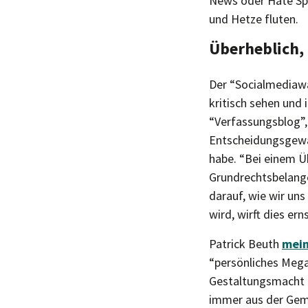
News oder Hate Spe
und Hetze fluten.
Überheblich, 
Der “Socialmediaw
kritisch sehen und
“Verfassungsblog”,
Entscheidungsgewalt
habe. “Bei einem Ü
Grundrechtsbelange
darauf, wie wir un
wird, wirft dies er
Patrick Beuth
mei
“persönliches Mega
Gestaltungsmacht a
immer aus der Geme