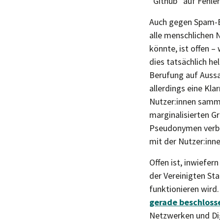
“Github” auf Fehle
Auch gegen Spam-Bo
alle menschlichen 
könnte, ist offen 
dies tatsächlich he
Berufung auf Aussa
allerdings eine Kl
Nutzer:innen samml
marginalisierten Gr
Pseudonymen verbe
mit der Nutzer:inn
Offen ist, inwiefe
der Vereinigten Sta
funktionieren wir
gerade beschlosse
Netzwerken und Digi