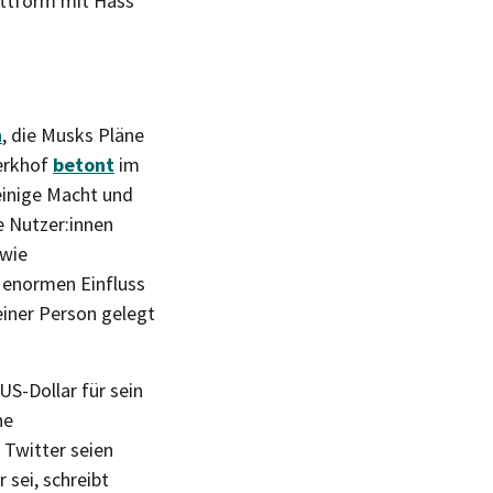
attform mit Hass
n
, die Musks Pläne
Kerkhof
betont
im
einige Macht und
e Nutzer:innen
 wie
 enormen Einfluss
einer Person gelegt
US-Dollar für sein
ne
 Twitter seien
sei, schreibt