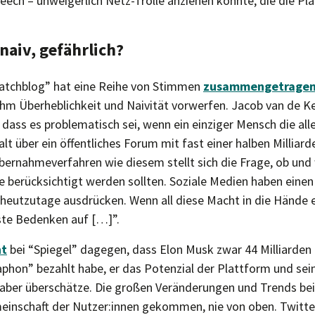
ech – unweigerlich Netz-Trolle anziehen könnte, die die Pl
naiv, gefährlich?
atchblog” hat eine Reihe von Stimmen
zusammengetrage
 ihm Überheblichkeit und Naivität vorwerfen. Jacob van de 
 dass es problematisch sei, wenn ein einziger Mensch die all
 über ein öffentliches Forum mit fast einer halben Milliard
bernahmeverfahren wie diesem stellt sich die Frage, ob und
 berücksichtigt werden sollten. Soziale Medien haben einen
s heutzutage ausdrücken. Wenn all diese Macht in die Hände 
nste Bedenken auf […]”.
nt
bei “Spiegel” dagegen, dass Elon Musk zwar 44 Milliarden 
phon” bezahlt habe, er das Potenzial der Plattform und sei
ber überschätze. Die großen Veränderungen und Trends bei
inschaft der Nutzer:innen gekommen, nie von oben. Twitter 