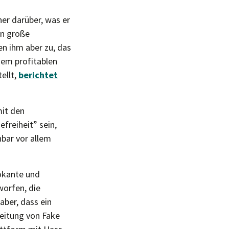
er darüber, was er
nn große
en ihm aber zu, das
nem profitablen
ellt,
berichtet
mit den
freiheit” sein,
bar vor allem
vokante und
worfen, die
aber, dass ein
reitung von Fake