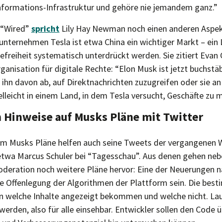
Informations-Infrastruktur und gehöre nie jemandem ganz.”
 “Wired”
spricht
Lily Hay Newman noch einen anderen Aspekt
nternehmen Tesla ist etwa China ein wichtiger Markt – ein 
freiheit systematisch unterdrückt werden. Sie zitiert Evan 
rganisation für digitale Rechte: “Elon Musk ist jetzt buchstä
t ihn davon ab, auf Direktnachrichten zuzugreifen oder sie a
lleicht in einem Land, in dem Tesla versucht, Geschäfte zu 
 Hinweise auf Musks Pläne mit Twitter
um Musks Pläne helfen auch seine Tweets der vergangenen
twa Marcus Schuler bei “Tagesschau”. Aus denen gehen neb
deration noch weitere Pläne hervor: Eine der Neuerungen 
e Offenlegung der Algorithmen der Plattform sein. Die bes
n welche Inhalte angezeigt bekommen und welche nicht. Lau
erden, also für alle einsehbar. Entwickler sollen den Code 