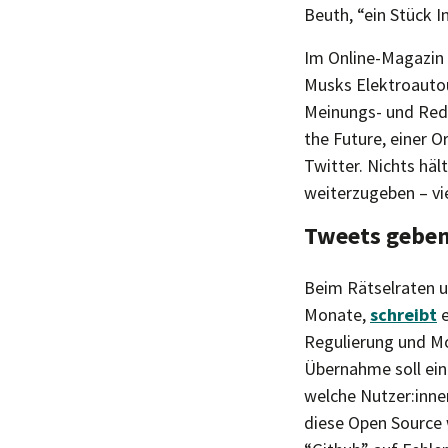
Beuth, “ein Stück 
Im Online-Magazin
Musks Elektroautou
Meinungs- und Rede
the Future, einer O
Twitter. Nichts häl
weiterzugeben – vie
Tweets geben
Beim Rätselraten 
Monate,
schreibt
e
Regulierung und Mo
Übernahme soll ein
welche Nutzer:inne
diese Open Source w