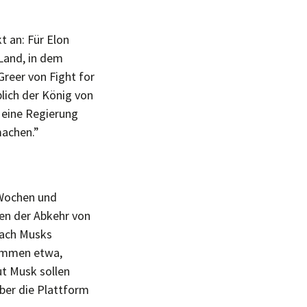
 an: Für Elon
Land, in dem
Greer von Fight for
blich der König von
n eine Regierung
machen.”
 Wochen und
en der Abkehr von
nach Musks
timmen etwa,
t Musk sollen
über die Plattform