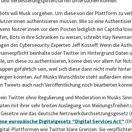
r und Verbesserungspotenzial hin untersuchen können.
ts will Musk vorgehen. Um diese von der Plattform zu verb
Nutzer:innen authentisieren müssen. Wie so eine Authentisi
– wenn Nutzer:innen vor dem Posten lediglich ein Captcha lö
lfen, Bots in ihre Schranken zu weisen, schreibt Hay Newman
gen des Cybersecurity-Experten Jeff Kosseff. Wenn die Auth
arnamenpflicht beinhalte oder Twitter im Hintergrund Daten ü
e, um diese zu authentisieren, könne dies vor allem für Nut
uppen gefährlich sein, weil sich diese dann nicht mehr hinte
rgen könnten. Auf Musks Wunschliste steht außerdem eine 
en Tweets auch nach Veröffentlichung noch bearbeiten könne
rn ein Twitter ohne Regulierung und Moderation in Musks Sin
aten mit ihrer sehr breiten Auslegung von Meinungsfreiheit 
d. Gesetze wie das deutsche Netzwerkdurchsetzungsgesetz 
ne europäische Digitalgesetz “Digital Services Act”
(DS
tal-Plattformen wie Twitter klare Grenzen. Sie verpflichten