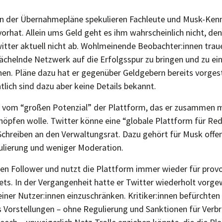
n der Übernahmepläne spekulieren Fachleute und Musk-Kenn
orhat. Allein ums Geld geht es ihm wahrscheinlich nicht, de
itter aktuell nicht ab. Wohlmeinende Beobachter:innen trau
wächelnde Netzwerk auf die Erfolgsspur zu bringen und zu ei
. Pläne dazu hat er gegenüber Geldgebern bereits vorgest
lich sind dazu aber keine Details bekannt.
t vom “großen Potenzial” der Plattform, das er zusammen 
öpfen wolle. Twitter könne eine “globale Plattform für Rede
Schreiben an den Verwaltungsrat. Dazu gehört für Musk offen
ulierung und weniger Moderation.
nen Follower und nutzt die Plattform immer wieder für pro
ets. In der Vergangenheit hatte er Twitter wiederholt vorge
iner Nutzer:innen einzuschränken. Kritiker:innen befürchten 
 Vorstellungen – ohne Regulierung und Sanktionen für Verb