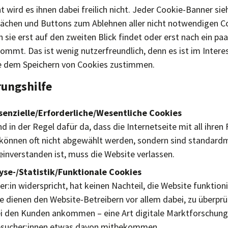
 wird es ihnen dabei freilich nicht. Jeder Cookie-Banner sie
tflächen und Buttons zum Ablehnen aller nicht notwendigen C
 sie erst auf den zweiten Blick findet oder erst nach ein pa
mmt. Das ist wenig nutzerfreundlich, denn es ist im Interes
le dem Speichern von Cookies zustimmen.
rungshilfe
enzielle/Erforderliche/Wesentliche Cookies
d in der Regel dafür da, dass die Internetseite mit all ihren
e können oft nicht abgewählt werden, sondern sind standard
einverstanden ist, muss die Website verlassen.
yse-/Statistik/Funktionale Cookies
er:in widerspricht, hat keinen Nachteil, die Website funktion
ie dienen den Website-Betreibern vor allem dabei, zu überprü
i den Kunden ankommen – eine Art digitale Marktforschung
Besucher:innen etwas davon mitbekommen.