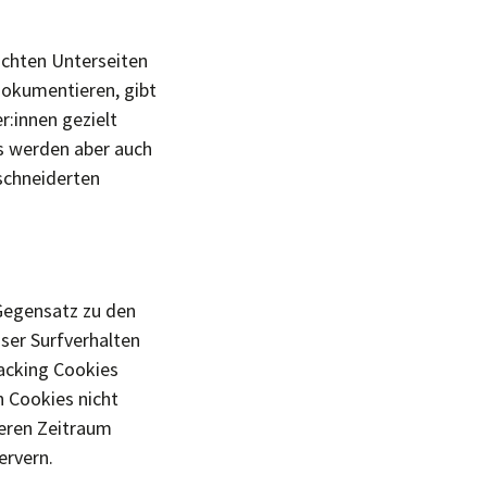
uchten Unterseiten
dokumentieren, gibt
r:innen gezielt
es werden aber auch
schneiderten
 Gegensatz zu den
nser Surfverhalten
racking Cookies
 Cookies nicht
geren Zeitraum
ervern.