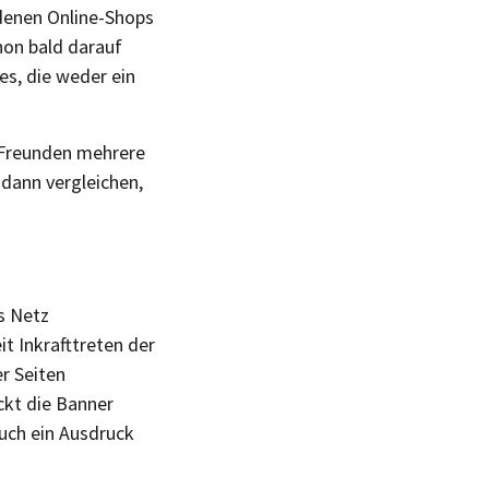
edenen Online-Shops
hon bald darauf
s, die weder ein
r Freunden mehrere
 dann vergleichen,
s Netz
t Inkrafttreten der
r Seiten
ckt die Banner
auch ein Ausdruck