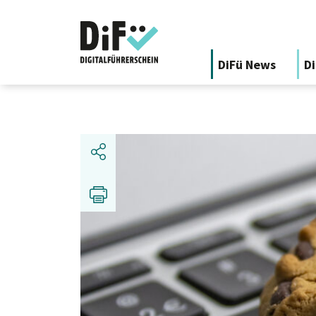
DiFü News
Di
Share
Print