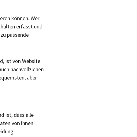
ieren können. Wer
rhalten erfasst und
azu passende
d, ist von Website
auch nachvollziehen
 bequemsten, aber
 ist, dass alle
Daten von ihnen
eidung.