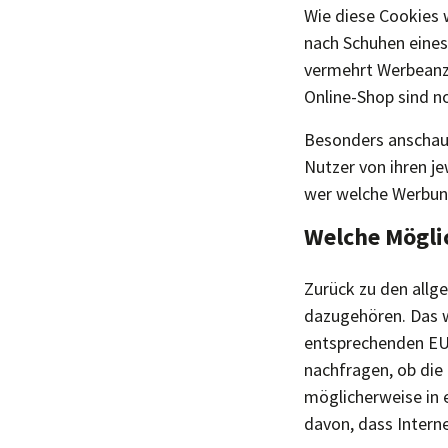
Wie diese Cookies w
nach Schuhen eines
vermehrt Werbeanze
Online-Shop sind n
Besonders anschaul
Nutzer von ihren je
wer welche Werbu
Welche Mögli
Zurück zu den allg
dazugehören. Das wa
entsprechenden EU-
nachfragen, ob die
möglicherweise in e
davon, dass Intern