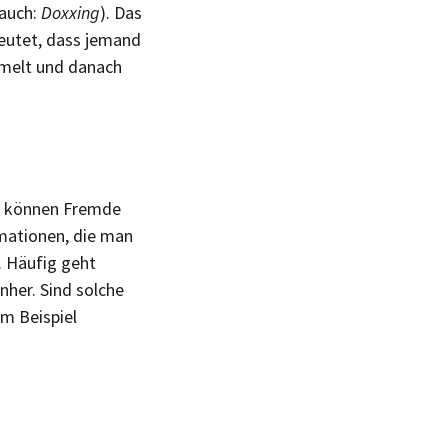
(auch:
Doxxing
). Das
eutet, dass jemand
mmelt und danach
ks können Fremde
rmationen, die man
. Häufig geht
her. Sind solche
um Beispiel