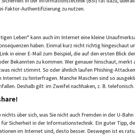
icherheit in der Informationstechnik (BSI) rät dazu, überall
ei-Faktor-Authentifizierung zu nutzen.
chtigen Leben“ kann auch im Internet eine kleine Unaufmerk
sequenzen haben. Einmal kurz nicht richtig hingeschaut u
 Link in einer E-Mail zum Beispiel, die auf den ersten Blick d
 oder Bekannten zu kommen. Wer genauer hinschaut, merkt a
etwas nicht stimmt. So oder ähnlich laufen Phishing-Attacke
m Internet zu hinterfragen. Manche Maschen sind so ausgeklü
fallen. Deshalb gilt: im Zweifel nachhaken, z. B. telefonisch.
share!
e nichts über sich, was Sie nicht auch Fremden in der U-Bahn
ür Sicherheit in der Informationstechnik. Ein guter Tipp, d
tionen im Internet sind, desto besser. Deswegen ist es rats