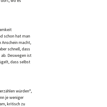
 dort, wo es
samkeit
nd schon hat man
en Anschein macht,
ber schnell, dass
n ab. Deswegen ist
gelt, dass selbst
 erzählen würden“,
enn je weniger
am, kritisch zu