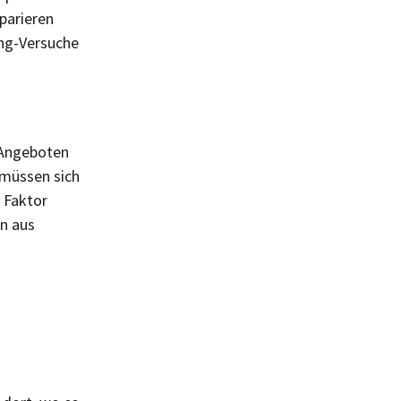
eparieren
ing-Versuche
n Angeboten
 müssen sich
 Faktor
en aus