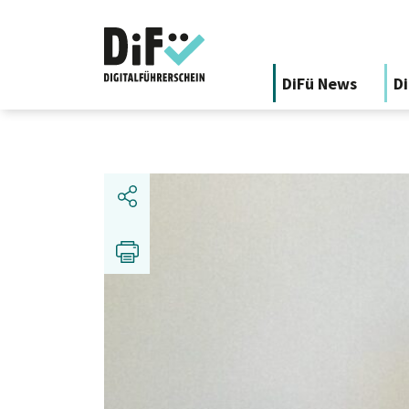
DiFü News
Di
Share
Print