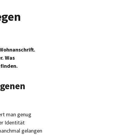
egen
 Wohnanschrift.
r. Was
 finden.
ogenen
iert man genug
er Identität
 manchmal gelangen