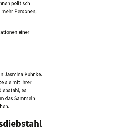
nnen politisch
r mehr Personen,
mationen einer
rin Jasmina Kuhnke.
 sie mit ihrer
diebstahl, es
ann das Sammeln
ehen.
tsdiebstahl