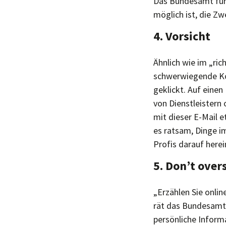
Das Bundesamt für S
möglich ist, die Zw
4. Vorsicht
Ähnlich wie im „ri
schwerwiegende Kon
geklickt. Auf einen
von Dienstleistern
mit dieser E-Mail 
es ratsam, Dinge i
Profis darauf herein
5. Don’t over
„Erzählen Sie onlin
rät das Bundesamt f
persönliche Informa