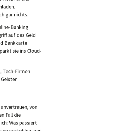
inladen.
ch gar nichts.
line-Banking
riff auf das Geld
nd Bankkarte
arkt sie ins Cloud-
es, Tech-Firmen
Geister.
 anvertrauen, von
n Fall die
ich: Was passiert
ien gestohlen, gar