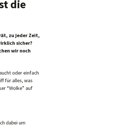
st die
ät, zu jeder Zeit,
irklich sicher?
chen wir noch
aucht oder einfach
f für alles, was
eser “Wolke” auf
sich dabei um