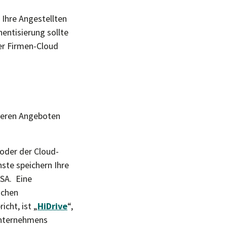
 Ihre Angestellten
entisierung sollte
der Firmen-Cloud
iteren Angeboten
 oder der Cloud-
ste speichern Ihre
USA. Eine
schen
icht, ist „
HiDrive
“,
Unternehmens