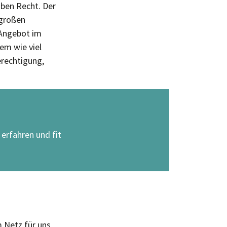
aben Recht. Der
 großen
-Angebot im
em wie viel
erechtigung,
erfahren und fit
 Netz für uns