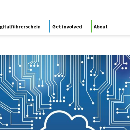
gitalführerschein
Get involved
About