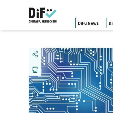
DiFü News
Di
Share
Print