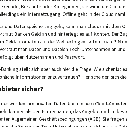
 Freunde, Bekannte oder Kolleg:innen, die wir in die Cloud e
llerdings ein Internetzugang. Offline geht in der Cloud nämli
s und Datenspeicherung geht, kann man Clouds mit dem On
rtraut Banken Geld an und hinterlegt es auf Konten. Der Zug
em Geldautomaten auf der Welt erfolgen, sofern man PIN u
s vertraut man Daten und Dateien Tech-Unternehmen an und p
 erfolgt über Nutzernamen und Passwort.
Banking stellt sich aber auch hier die Frage: Wie sicher ist 
önliche Informationen anzuvertrauen? Hier scheiden sich die 
bieter sicher?
ter würden ihre privaten Daten kaum einem Cloud-Anbieter
 mehr kennen als den Firmennamen, das Angebot und im beste
nten Allgemeinen Geschäftsbedingungen (AGB). Sie fragen s
 wenn die Server der Tech-Unternehmen gehackt und die Date