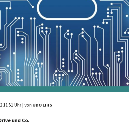
2 11:51 Uhr
| von
UDO LIHS
Drive und Co.