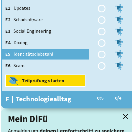
E1
Updates
E2
Schadsoftware
E3
Social Engineering
E4
Doxing
E5
Identitätsdiebstahl
E6
Scam
Teilprüfung starten
F
|
Technologiealltag
0%
0/4
Mein DiFü
Anmelden um
deinen Lernfortschritt zu speichern