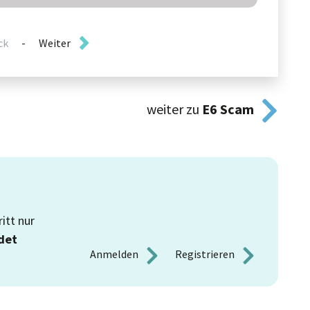
ck
-
Weiter
weiter zu
E6
Scam
itt nur
det
Anmelden 
Registrieren 