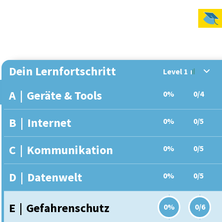
Dein Lernfortschritt
Level 1
A
|
Geräte & Tools
0%
0/4
B
|
Internet
0%
0/5
C
|
Kommunikation
0%
0/5
D
|
Datenwelt
0%
0/5
E
|
Gefahrenschutz
0%
0/6