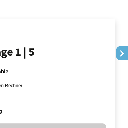
age
1 | 5