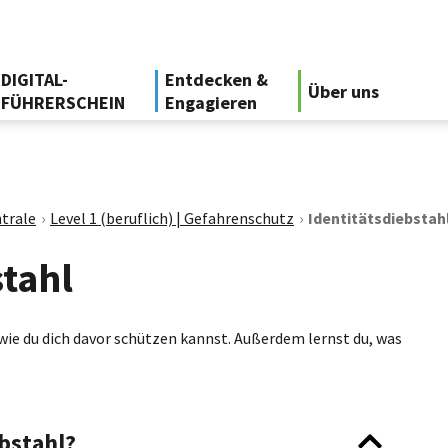
DIGITAL-
Entdecken &
Über uns
FÜHRERSCHEIN
Engagieren
trale
Level 1 (beruflich) | Gefahrenschutz
Identitätsdiebstah
stahl
 wie du dich davor schützen kannst. Außerdem lernst du, was
ebstahl?