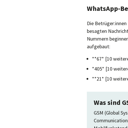
WhatsApp-Bet
Die Betrüger:innen
besagten Nachrich
Nummern beginnen 
aufgebaut:
**67* [10 weiter
*405* [10 weiter
**21* [10 weiter
Was sind G
GSM (Global Sys
Communications)