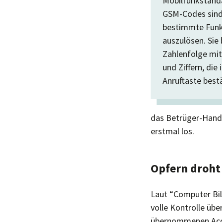
Mobilfunkstanda
GSM-Codes sind
bestimmte Fun
auszulösen. Sie
Zahlenfolge mit 
und Ziffern, die 
Anruftaste best
das Betrüger-Handy
erstmal los.
Opfern droht
Laut “Computer Bi
volle Kontrolle üb
übernommenen Accou