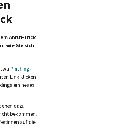
en
ick
em Anruf-Trick
, wie Sie sich
 etwa
Phishing-
ten Link klicken
rdings ein neues
 denen dazu
hricht bekommen,
er:innen auf die