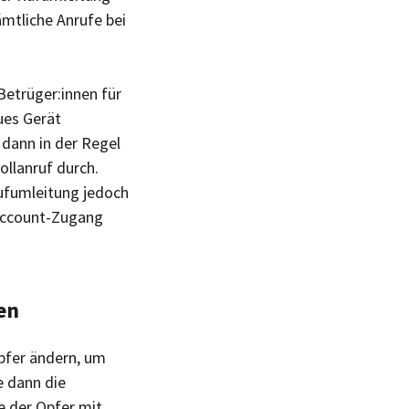
mtliche Anrufe bei
Betrüger:innen für
ues Gerät
 dann in der Regel
ollanruf durch.
ufumleitung jedoch
 Account-Zugang
en
pfer ändern, um
e dann die
 der Opfer mit