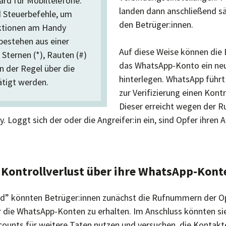
rd für Mobiltelefone.
landen dann anschließend sä
 Steuerbefehle, um
den Betrüger:innen.
ktionen am Handy
 bestehen aus einer
Auf diese Weise können die 
Sternen (*), Rauten (#)
das WhatsApp-Konto ein ne
in der Regel über die
hinterlegen. WhatsApp führt
ätigt werden.
zur Verifizierung einen Kontr
Dieser erreicht wegen der R
. Loggt sich der oder die Angreifer:in ein, sind Opfer ihren
 Kontrollverlust über ihre WhatsApp-Kont
ld” könnten Betrüger:innen zunächst die Rufnummern der O
er die WhatsApp-Konten zu erhalten. Im Anschluss könnten si
nts für weitere Taten nutzen und versuchen, die Kontakte