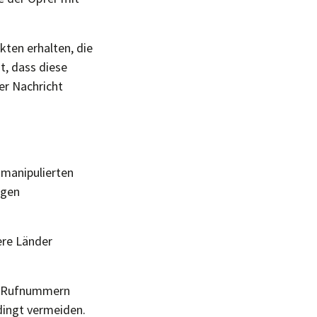
kten erhalten, die
t, dass diese
er Nachricht
 manipulierten
igen
ere Länder
en Rufnummern
dingt vermeiden.