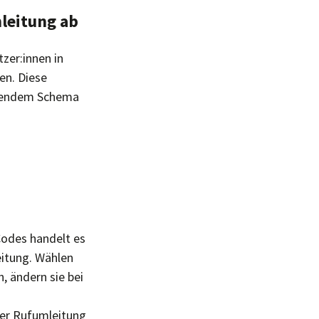
leitung ab
zer:innen in
en. Diese
lgendem Schema
Codes handelt es
eitung. Wählen
 ändern sie bei
Per Rufumleitung