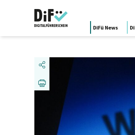
DiFü News
Di
Share
Print