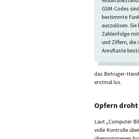
Mobilfunkstanda
GSM-Codes sind
bestimmte Fun
auszulösen. Sie
Zahlenfolge mit 
und Ziffern, die 
Anruftaste best
das Betrüger-Handy
erstmal los.
Opfern droht
Laut „Computer Bi
volle Kontrolle üb
übernommenen Accou