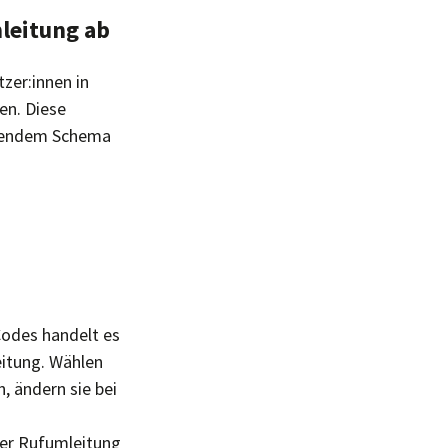
leitung ab
zer:innen in
en. Diese
lgendem Schema
Codes handelt es
eitung. Wählen
 ändern sie bei
Per Rufumleitung