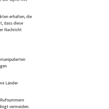
kten erhalten, die
t, dass diese
er Nachricht
 manipulierten
igen
ere Länder
en Rufnummern
dingt vermeiden.