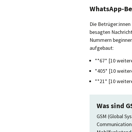
WhatsApp-Bet
Die Betrüger:innen
besagten Nachrich
Nummern beginnen 
aufgebaut:
**67* [10 weiter
*405* [10 weiter
**21* [10 weiter
Was sind G
GSM (Global Sys
Communications)