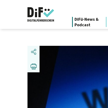
DiFü-News &
Podcast
Teilen
Drucken