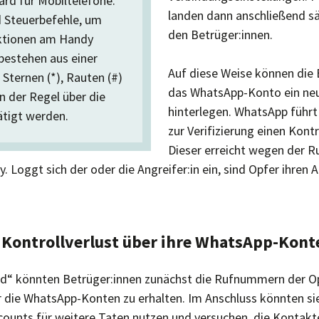
rd für Mobiltelefone.
landen dann anschließend sä
 Steuerbefehle, um
den Betrüger:innen.
ktionen am Handy
 bestehen aus einer
Auf diese Weise können die 
Sternen (*), Rauten (#)
das WhatsApp-Konto ein ne
in der Regel über die
hinterlegen. WhatsApp führt
ätigt werden.
zur Verifizierung einen Kontr
Dieser erreicht wegen der R
. Loggt sich der oder die Angreifer:in ein, sind Opfer ihren
 Kontrollverlust über ihre WhatsApp-Kont
ld“ könnten Betrüger:innen zunächst die Rufnummern der O
er die WhatsApp-Konten zu erhalten. Im Anschluss könnten si
nts für weitere Taten nutzen und versuchen, die Kontakte