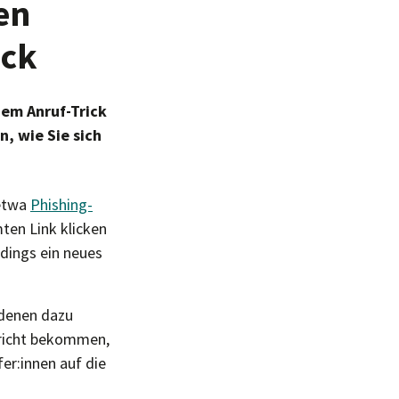
en
ick
em Anruf-Trick
, wie Sie sich
 etwa
Phishing-
ten Link klicken
rdings ein neues
 denen dazu
hricht bekommen,
er:innen auf die