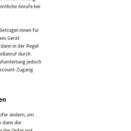
mtliche Anrufe bei
Betrüger:innen für
ues Gerät
 dann in der Regel
ollanruf durch.
ufumleitung jedoch
 Account-Zugang
en
pfer ändern, um
e dann die
 der Opfer mit