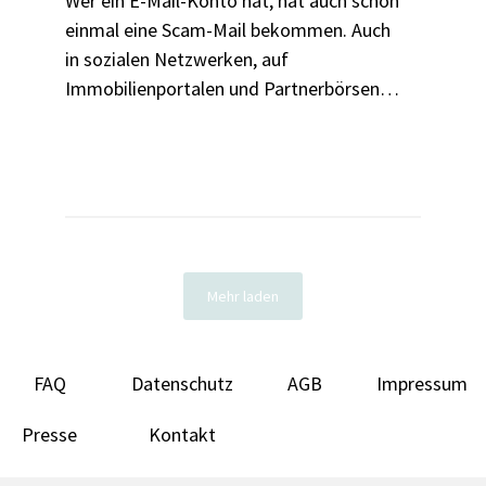
Wer ein E-Mail-Konto hat, hat auch schon
einmal eine Scam-Mail bekommen. Auch
in sozialen Netzwerken, auf
Immobilienportalen und Partnerbörsen
tummeln sich Betrüger:innen. Mit
dubiosen Geschichten, falschen
Versprechungen und großen Gefühlen
legen sie unbedarfte Nutzer:innen herein.
Mehr laden
FAQ
Datenschutz
AGB
Impressum
Presse
Kontakt