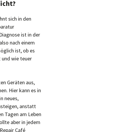
icht?
nt sich in den
paratur
iagnose ist in der
 also nach einem
glich ist, ob es
t und wie teuer
ten Geräten aus,
hen. Hier kann es in
in neues,
teigen, anstatt
ten Tagen am Leben
sollte aber in jedem
Repair Café