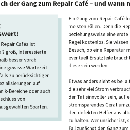
ich der Gang zum Repair Café – und wann n
Ein Gang zum Repair Café loh
g
meisten Fällen. Denn die Re
swert!
beziehungsweise eine erste D
Regel kostenlos. Sie wissen
 Repair Cafés ist
Besuch, ob eine Reparatur mö
 groß, Interessierte
eventuell Ersatzteile brauch
halb besser vorab
diese sein werden.
ine gewisse Wartezeit
alls zu berücksichtigen
Etwas anders sieht es bei al
ezialisierungen auf
die sehr viel Strom verbrauc
nik-Bereiche oder auch
der Tat sinnvoller sein, auf e
sschluss von
stromsparendes Gerät umzus
ausgewählten Sparten.
den defekten Helfer aus al
zu halten. Wer unsicher ist, 
Fall zunächst den Gang zum 