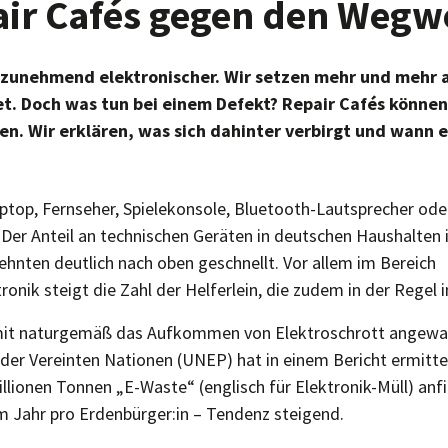
air Cafés gegen den Wegw
d zunehmend elektronischer. Wir setzen mehr und mehr
t. Doch was tun bei einem Defekt? Repair Cafés können
n. Wir erklären, was sich dahinter verbirgt und wann 
top, Fernseher, Spielekonsole, Bluetooth-Lautsprecher ode
Der Anteil an technischen Geräten in deutschen Haushalten i
hnten deutlich nach oben geschnellt. Vor allem im Bereich
onik steigt die Zahl der Helferlein, die zudem in der Regel i
damit naturgemäß das Aufkommen von Elektroschrott angewa
 Vereinten Nationen (UNEP) hat in einem Bericht ermittel
llionen Tonnen „E-Waste“ (englisch für Elektronik-Müll) anfi
 Jahr pro Erdenbürger:in – Tendenz steigend.