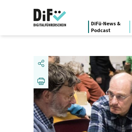
DiFü-News &
Podcast
Teilen
Drucken