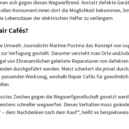
men sich gegen diesen Wegwerftrend. Anstatt defekte Gerä
ollen Konsument:innen dort die Möglichkeit bekommen, Sm
ie Lebensdauer der elektrischen Helfer zu verlängern.
ir Cafés?
ie Umwelt-Journalistin Martine Postma das Konzept von so
g zur Verfügung gestellt. Darunter versteht man Orte und/od
egel von Ehrenamtlichen geleitete Reparaturen von defekten 
den durchgeführt werden. Meist scheitert die privat durc
passenden Werkzeug, weshalb Repair Cafés für gewöhnlich 
llen.
usstes Zeichen gegen die Wegwerfgesellschaft gesetzt werde
istens schneller wegwerfen. Dieses Verhalten muss geände
g‘ – dem Nachdenken nach dem Kauf“, heißt es beispielsweis