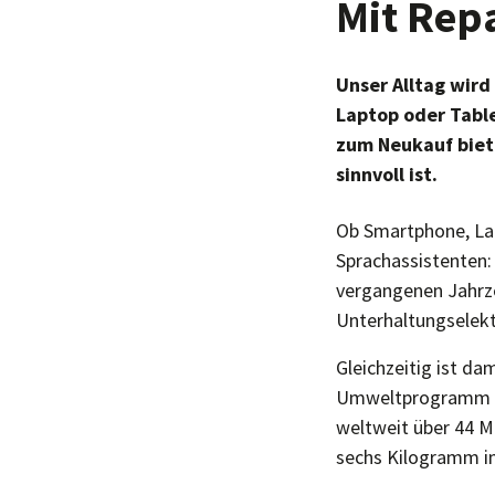
Mit Rep
Unser Alltag wir
Laptop oder Table
zum Neukauf biete
sinnvoll ist.
Ob Smartphone, Lap
Sprachassistenten: 
vergangenen Jahrze
Unterhaltungselektr
Gleichzeitig ist 
Umweltprogramm der
weltweit über 44 Mi
sechs Kilogramm im