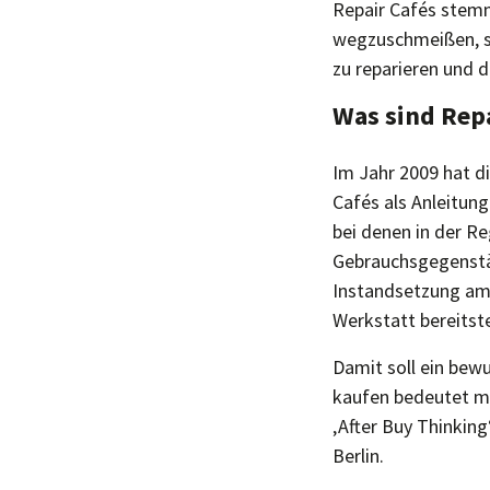
Repair Cafés stem
wegzuschmeißen, s
zu reparieren und d
Was sind Repa
Im Jahr 2009 hat d
Cafés als Anleitun
bei denen in der R
Gebrauchsgegenstän
Instandsetzung am 
Werkstatt bereitste
Damit soll ein bew
kaufen bedeutet me
‚After Buy Thinkin
Berlin.