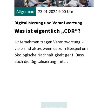
Allgemein
23.01.2024 9:00 Uhr
Digitalisierung und Verantwortung
Was ist eigentlich „CDR“?
Unternehmen tragen Verantwortung –
viele sind aktiv, wenn es zum Beispiel um
ökologische Nachhaltigkeit geht. Dass
auch die Digitalisierung mit
Verantwortung verbunden ist, wissen
noch nicht alle. „Corporate Digital
Responsibility“ heißt das Zauberwort.
Was es damit auf sich hat? Darüber haben
wir mit Dr. Frank Esselmann von der
Geschäftsstelle der CDR-Initiative des
BMUV gesprochen.
Mehr laden