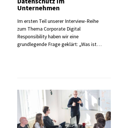
Datenschutz im
Unternehmen
Im ersten Teil unserer Interview-Reihe
zum Thema Corporate Digital
Responsibility haben wir eine
grundlegende Frage geklärt: „Was ist
eigentlich CDR?“ Heute sprechen wir mit
Dr. Simon Menke von der Otto Group
darüber, wie ein verantwortungsvoller
Umgang mit Daten in der
Unternehmenspraxis aussieht.