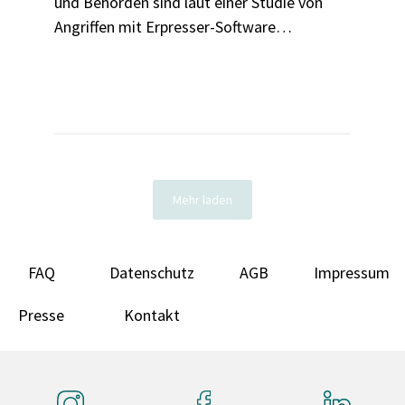
und Behörden sind laut einer Studie von
Angriffen mit Erpresser-Software
betroffen. Wir zeigen, wie folgenreich
sogenannte Ransomware-Attacken für
Firmen und Verbraucher:innen sind.
Mehr laden
FAQ
Datenschutz
AGB
Impressum
Presse
Kontakt