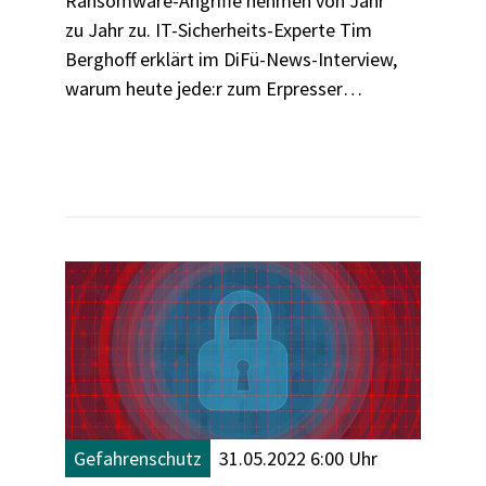
Ransomware-Angriffe nehmen von Jahr
zu Jahr zu. IT-Sicherheits-Experte Tim
Berghoff erklärt im DiFü-News-Interview,
warum heute jede:r zum Erpresser
werden kann, warum das Spiel gegen die
Hacker nie vorbei ist und was wir alle
gegen Erpresser-Angriffe unternehmen
können.
Gefahrenschutz
31.05.2022 6:00 Uhr