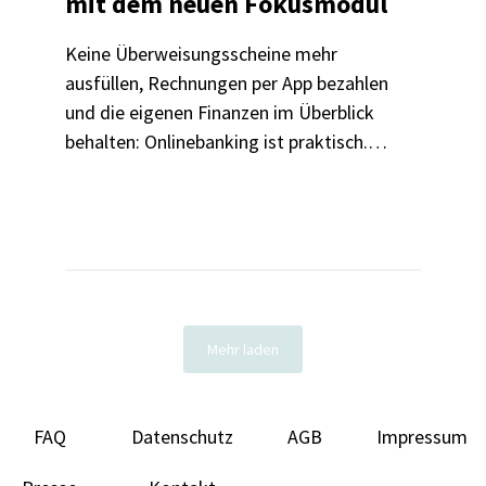
mit dem neuen Fokusmodul
Keine Überweisungsscheine mehr
ausfüllen, Rechnungen per App bezahlen
und die eigenen Finanzen im Überblick
behalten: Onlinebanking ist praktisch.
Und mit dem neuen DiFü-Fokusmodul
jetzt auch noch sicherer.
Mehr laden
FAQ
Datenschutz
AGB
Impressum