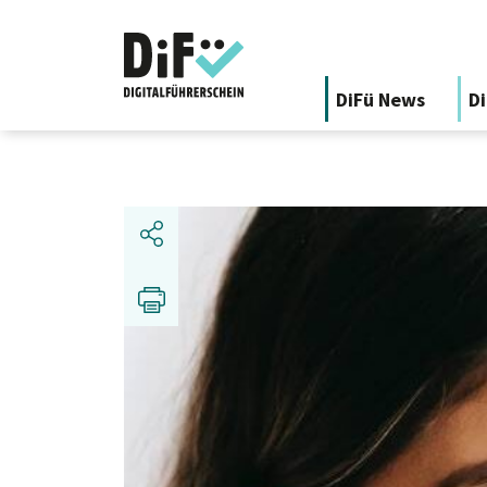
DiFü News
Di
Share
Print