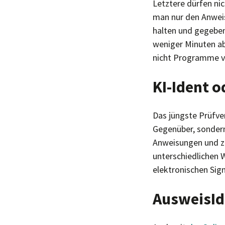
Letztere dürfen nic
man nur den Anweis
halten und gegeben
weniger Minuten ab
nicht Programme vo
KI-Ident o
Das jüngste Prüfve
Gegenüber, sondern
Anweisungen und ze
unterschiedlichen 
elektronischen Sign
AusweisId