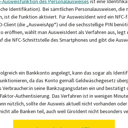
e-Ausweisfunktion des Personalausweises
ist eine Identifik
sche Identifikation). Bei sämtlichen Personalausweisen, die
 ist die Funktion aktiviert. Für AusweisIdent wird ein NFC-
D-Client (die „AusweisApp“) und die sechsstellige PIN benöt
to eröffnen, wählt man AusweisIdent als Verfahren aus, legt
f die NFC-Schnittstelle des Smartphones und gibt die Auswe
olgreich ein Bankkonto angelegt, kann das sogar als Identi
 funktionieren, da das Konto gemäß Geldwäschegesetz überp
ls Verbraucher:in seine Bankzugangsdaten ein und bestätigt
Faktor-Authentisierung. Das Verfahren ist in wenigen Minut
ann nützlich, sollte der Ausweis aktuell nicht vorhanden oder
icht alle Banken teil, auch weil GiroIdent nicht besonders ver