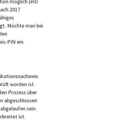
ation möglich (eID
 nach 2017
fähiges
igt. Möchte man bei
 den
is-PIN ein.
fikationsnachweis
rüft worden ist.
 den Prozess über
en abgeschlossen
 abgelaufen sein.
breitet ist.