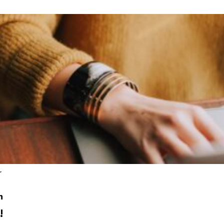
r
n
!