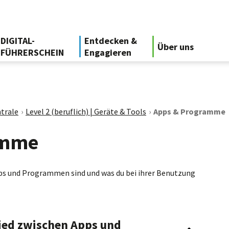
DIGITAL-
Entdecken &
Über uns
FÜHRERSCHEIN
Engagieren
trale
Level 2 (beruflich) | Geräte & Tools
Apps & Programme
amme
pps und Programmen sind und was du bei ihrer Benutzung
hied zwischen Apps und