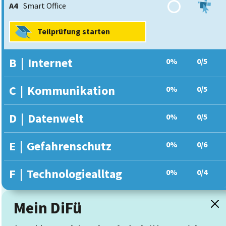
A4
Smart Office
Teilprüfung starten
B
|
Internet
0%
0/5
C
|
Kommunikation
0%
0/5
D
|
Datenwelt
0%
0/5
E
|
Gefahrenschutz
0%
0/6
F
|
Technologiealltag
0%
0/4
Mein DiFü