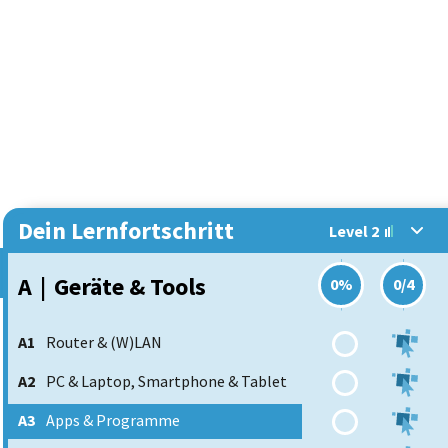
Dein Lernfortschritt
Level 2
A
|
Geräte & Tools
0%
0/4
A1
Router & (W)LAN
A2
PC & Laptop, Smartphone & Tablet
A3
Apps & Programme