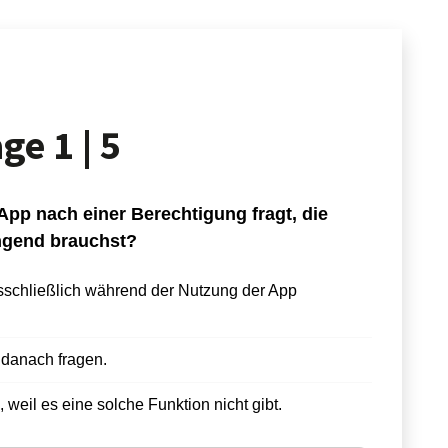
age
1 | 5