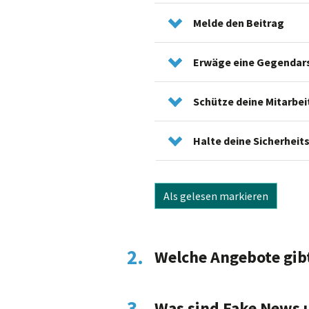
Melde den Beitrag
Erwäge eine Gegendar
Schütze deine Mitarbei
Halte deine Sicherheit
Als gelesen markieren
2.
Welche Angebote gibt
3.
Was sind Fake News u