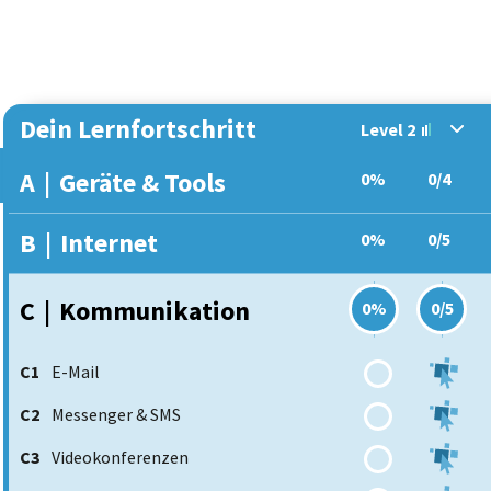
Dein Lernfortschritt
Level 2
A
|
Geräte & Tools
0%
0/4
B
|
Internet
0%
0/5
C
|
Kommunikation
0%
0/5
C1
E-Mail
C2
Messenger & SMS
C3
Videokonferenzen