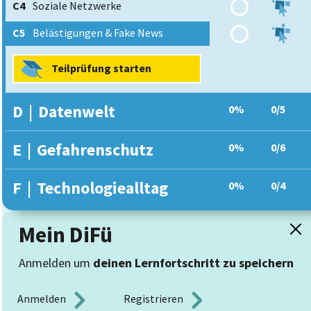
C4
Soziale Netzwerke
C5
Belästigungen & Fake News
Teilprüfung starten
D
|
Datenwelt
0%
0/5
E
|
Gefahrenschutz
0%
0/6
F
|
Technologiealltag
0%
0/4
Mein DiFü
Anmelden um
deinen Lernfortschritt zu speichern
Anmelden 
Registrieren 