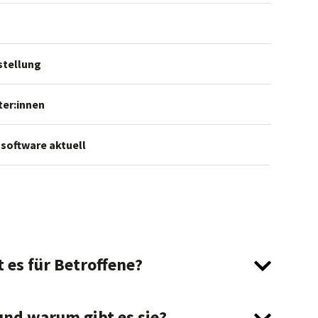
stellung
ter:innen
ssoftware aktuell
 es für Betroffene?
nd warum gibt es sie?