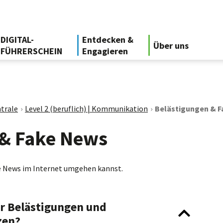
DIGITAL-
Entdecken &
Über uns
FÜHRERSCHEIN
Engagieren
trale
Level 2 (beruflich) | Kommunikation
Belästigungen & 
 & Fake News
ke News im Internet umgehen kannst.
or Belästigungen und
zen?