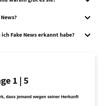
e News?
 ich Fake News erkannt habe?
age
1 | 5