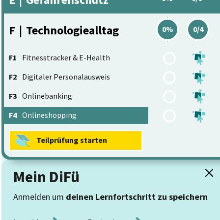
F
|
Technologiealltag
0%
0/4
F1
Fitnesstracker & E-Health
F2
Digitaler Personalausweis
F3
Onlinebanking
F4
Onlineshopping
Teilprüfung starten
Mein DiFü
Anmelden um
deinen Lernfortschritt zu speichern