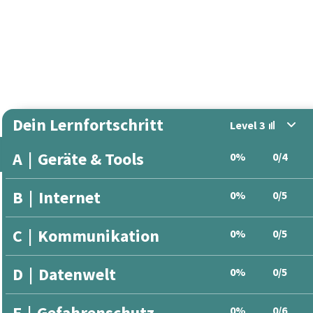
Dein Lernfortschritt
Level 3
A
|
Geräte & Tools
0%
0/4
B
|
Internet
0%
0/5
C
|
Kommunikation
0%
0/5
D
|
Datenwelt
0%
0/5
E
|
Gefahrenschutz
0%
0/6