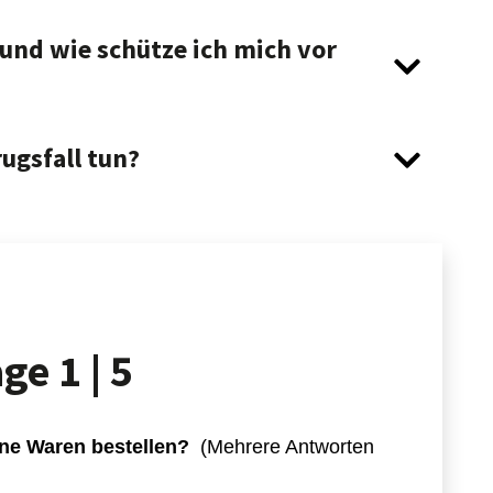
und wie schütze ich mich vor
ugsfall tun?
age
1 | 5