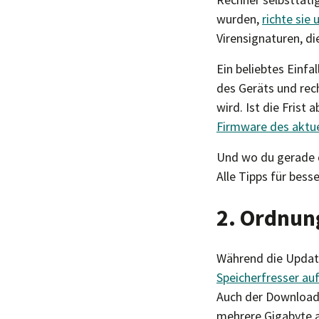
wurden,
richte sie
Virensignaturen, d
Ein beliebtes Einfa
des Geräts und rec
wird. Ist die Frist
Firmware des aktue
Und wo du gerade d
Alle Tipps für be
2. Ordnun
Während die Update
Speicherfresser a
Auch der Download
mehrere Gigabyte 