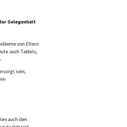
der Gelegenheit
robleme von Eltern
ute auch Tablets,
.
ersorgt sein;
 im
rten auch den
nd deaktiviert