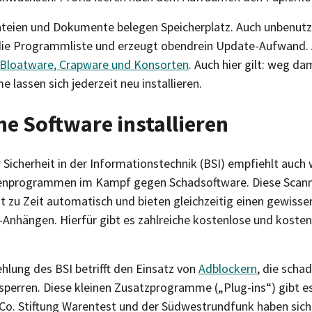
teien und Dokumente belegen Speicherplatz. Auch unbenutzt
die Programmliste und erzeugt obendrein Update-Aufwand. 
Bloatware, Crapware und Konsorten
. Auch hier gilt: weg dam
lassen sich jederzeit neu installieren.
che Software installieren
Sicherheit in der Informationstechnik (BSI) empfiehlt auch 
irenprogrammen im Kampf gegen Schadsoftware. Diese Scann
t zu Zeit automatisch und bieten gleichzeitig einen gewisse
-Anhängen. Hierfür gibt es zahlreiche kostenlose und kosten
hlung des BSI betrifft den Einsatz von
Adblockern
, die scha
perren. Diese kleinen Zusatzprogramme („Plug-ins“) gibt es 
o. Stiftung Warentest und der Südwestrundfunk haben sich 