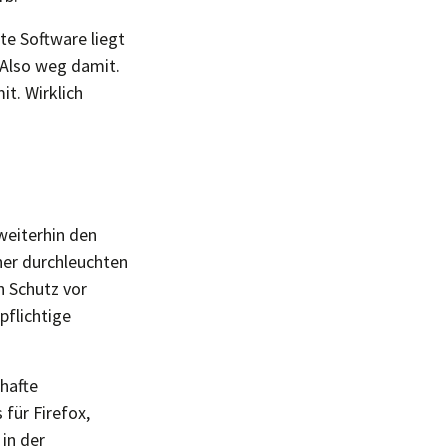
e Software liegt
Also weg damit.
it. Wirklich
weiterhin den
er durchleuchten
n Schutz vor
pflichtige
dhafte
für Firefox,
in der