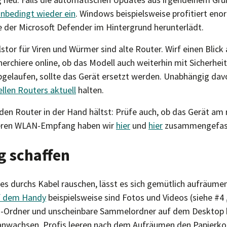
 unbedingt wieder ein
. Windows beispielsweise profitiert en
ie der Microsoft Defender im Hintergrund herunterlädt.
llstor für Viren und Würmer sind alte Router. Wirf einen Blick
herchiere online, ob das Modell auch weiterhin mit Sicherhe
 abgelaufen, sollte das Gerät ersetzt werden. Unabhängig dav
llen Routers aktuell
halten.
en Router in der Hand hältst: Prüfe auch, ob das Gerät am r
sseren WLAN-Empfang haben wir
hier
und
hier
zusammengefas
g schaffen
s durchs Kabel rauschen, lässt es sich gemütlich aufräume
uf dem Handy
beispielsweise sind Fotos und Videos (siehe #4 
-Ordner und unscheinbare Sammelordner auf dem Desktop k
anwachsen. Profis leeren nach dem Aufräumen den Papierko