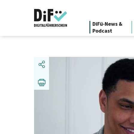
DiFü-News &
Podcast
Teilen
Drucken