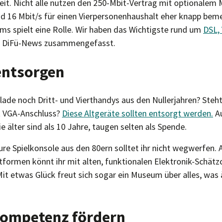
eit. Nicht alle nutzen den 250-Mbit-Vertrag mit optionalem 
d 16 Mbit/s für einen Vierpersonenhaushalt eher knapp beme
s spielt eine Rolle. Wir haben das Wichtigste rund um
DSL, 
 DiFü-News zusammengefasst.
 entsorgen
lade noch Dritt- und Vierthandys aus den Nullerjahren? Steht
 VGA-Anschluss?
Diese Altgeräte sollten entsorgt werden.
Au
e älter sind als 10 Jahre, taugen selten als Spende.
ure Spielkonsole aus den 80ern solltet ihr nicht wegwerfen.
tformen könnt ihr mit alten, funktionalen Elektronik-Schät
it etwas Glück freut sich sogar ein Museum über alles, was ä
lkompetenz fördern