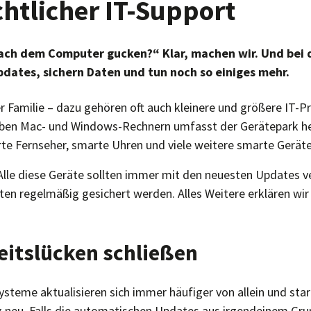
htlicher IT-Support
ach dem Computer gucken?“ Klar, machen wir. Und bei 
Updates, sichern Daten und tun noch so einiges mehr.
r Familie – dazu gehören oft auch kleinere und größere IT-P
eben Mac- und Windows-Rechnern umfasst der Gerätepark he
e Fernseher, smarte Uhren und viele weitere smarte Geräte
 Alle diese Geräte sollten immer mit den neuesten Updates v
ten regelmäßig gesichert werden. Alles Weitere erklären wir
eitslücken schließen
steme aktualisieren sich immer häufiger von allein und sta
g neu. Falls die automatischen Updates aus irgendeinem Gru