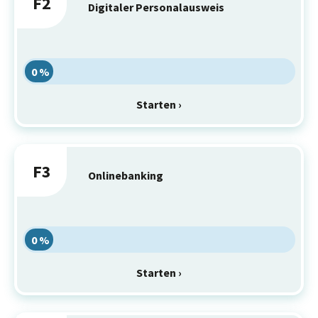
F2
Digitaler Personalausweis
0 %
Starten ›
F3
Onlinebanking
0 %
Starten ›