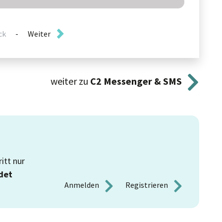
ck
-
Weiter
weiter zu
C2
Messenger & SMS
itt nur
det
Anmelden 
Registrieren 