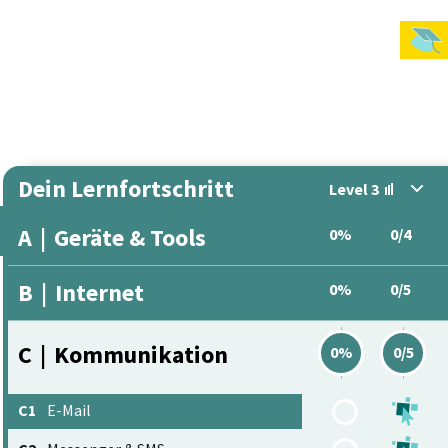
Dein Lernfortschritt
Level 3
A
|
Geräte & Tools
0%
0/4
B
|
Internet
0%
0/5
C
|
Kommunikation
0%
0/5
C1
E-Mail