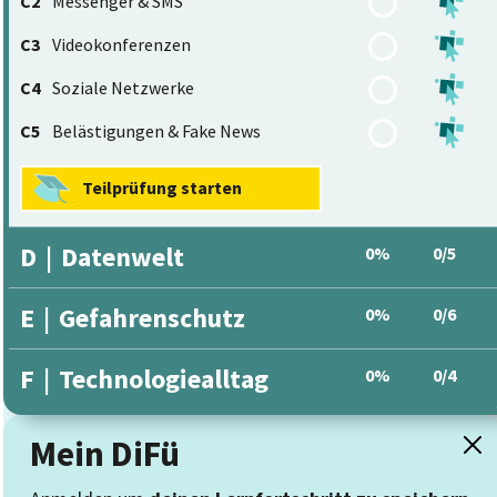
C2
Messenger & SMS
C3
Videokonferenzen
C4
Soziale Netzwerke
C5
Belästigungen & Fake News
Teilprüfung starten
D
|
Datenwelt
0%
0/5
E
|
Gefahrenschutz
0%
0/6
F
|
Technologiealltag
0%
0/4
Mein DiFü