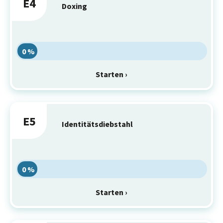
E4
Doxing
0 %
Starten ›
E5
Identitätsdiebstahl
0 %
Starten ›