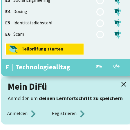
E3
Social Engineering
E4
Doxing
E5
Identitätsdiebstahl
E6
Scam
Teilprüfung starten
F
|
Technologiealltag
0%
0/4
Mein DiFü
Anmelden um
deinen Lernfortschritt zu speichern
Anmelden 
Registrieren 