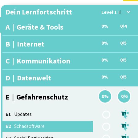
Dein Lernfortschritt
Level 1
A
|
Geräte & Tools
0%
0/4
B
|
Internet
0%
0/5
C
|
Kommunikation
0%
0/5
D
|
Datenwelt
0%
0/5
E
|
Gefahrenschutz
0%
0/6
E1
Updates
E2
Schadsoftware