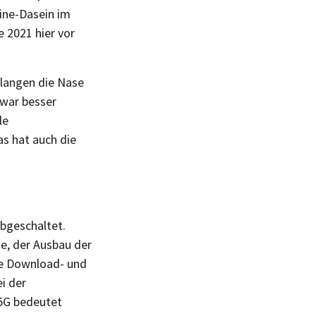
line-Dasein im
 2021 hier vor
elangen die Nase
zwar besser
le
s hat auch die
abgeschaltet.
e, der Ausbau der
re Download- und
i der
 5G bedeutet