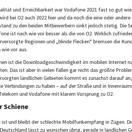
alität und Erreichbarkeit war Vodafone 2021 fast so gut wi
 wird bei O2 auch 2022 hier und da noch die eine oder andere
tand zu den beiden Mitbewerbern sinkt jedoch stetig. Die Se
ne ist nach wie vor besser als die von O2. Wirklich zufried
rversorgte Regionen und „blinde Flecken“ bremsen die Kund:
 wie vor aus.
onen ist die Downloadgeschwindigkeit im mobilen Internet na
dten. Das ist aber in vielen Fällen gar nicht das größte Probl
versorgten ländlichen Gebieten kommt es zunächst darauf an
e Verbindungen zu haben – auf der Straße und in Innenräum
 Telekom und Vodafone mit klarem Vorsprung zu O2.
er Schiene
s ist und bleibt der schlechte Mobilfunkempfang in Zügen. D
 Deutschland lässt zu wünschen übrig, gerade in ländlichen G