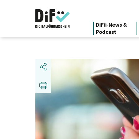
DiFü-News &
Podcast
Teilen
Drucken