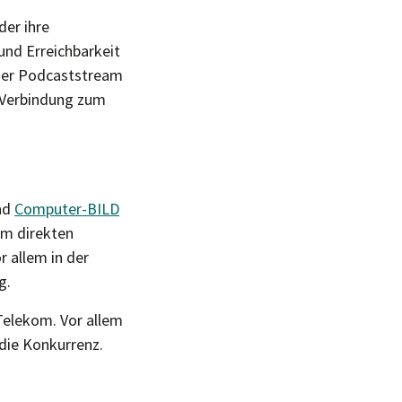
der ihre
und Erreichbarkeit
 der Podcaststream
e Verbindung zum
nd
Computer-BILD
 im direkten
r allem in der
g.
 Telekom. Vor allem
die Konkurrenz.