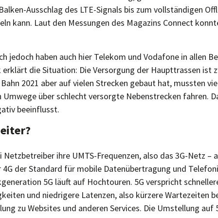
Balken-Ausschlag des LTE-Signals bis zum vollständigen Off
eln kann. Laut den Messungen des Magazins Connect konnte
ich jedoch haben auch hier Telekom und Vodafone in allen B
ck erklärt die Situation: Die Versorgung der Haupttrassen ist 
 Bahn 2021 aber auf vielen Strecken gebaut hat, mussten vie
 Umwege über schlecht versorgte Nebenstrecken fahren. Da
ativ beeinflusst.
eiter?
ei Netzbetreiber ihre UMTS-Frequenzen, also das 3G-Netz – 
er 4G der Standard für mobile Datenübertragung und Telefoni
generation 5G läuft auf Hochtouren. 5G verspricht schnelle
eiten und niedrigere Latenzen, also kürzere Wartezeiten be
lung zu Websites und anderen Services. Die Umstellung auf