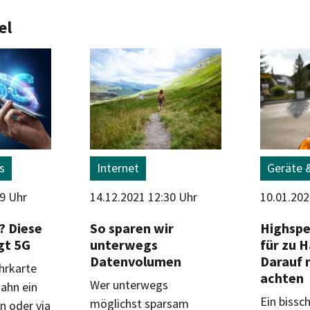
el
s
Internet
Geräte 
49 Uhr
14.12.2021 12:30 Uhr
10.01.202
? Diese
So sparen wir
Highspe
gt 5G
unterwegs
für zu H
Datenvolumen
Darauf 
hrkarte
achten
Wer unterwegs
Bahn ein
Ein bissc
möglichst sparsam
n oder via