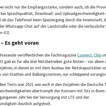
i nicht nur die Empfangsstärke, sondern auch, ob die Provi
 bei Sprachqualität, Download- und Uploadgeschwindigkeit 
l ob das Telefonat beim Spaziergang durch die Innenstadt,
der Whatsapp-Chat auf der Landstraße oder die verlässlich
m ICE.
– Es geht voran
ahresende veröffentlichen die Fachmagazine
Connect
,
Chip
u
21 gab es für alle drei Netzbetreiber gute Noten – vor allem
orjahren, in denen es mit dem Ausbau der Netzkapazitäten vo
ts von Städten und Ballungszentren, nur schleppend vorangin
allen Tests war 2021 wie auch in den Vorjahren die Deutsche
schwindigkeiten übertrumpft der Konzern mit Sitz in Bonn 
rgangenen Jahr bei der Versorgung mit LTE und der
ndigkeit deutlich aufgeholt.