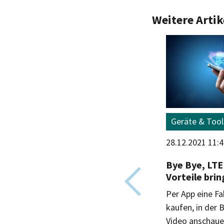
Weitere Artik
Internet
Geräte & Tool
29.06.2022 9:08 Uhr
28.12.2021 11:
es
Verträge ab Juli mit
Bye Bye, LTE
wenigen Klicks
Vorteile brin
online kündigen
Per App eine Fa
 hat
Für einen verbesserten
kaufen, in der 
Verbraucher:innenschutz
Video anschaue