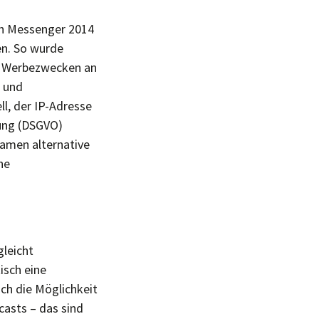
en Messenger 2014
en. So wurde
zu Werbezwecken an
 und
l, der IP-Adresse
ung (DSGVO)
kamen alternative
he
gleicht
isch eine
ch die Möglichkeit
asts – das sind