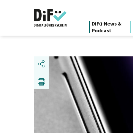
DiFü-News &
Podcast
Teilen
Drucken