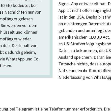
Signal-App entwickelt hat. D
 E2EE) bedeutet bei
App ist nicht offen zugängli
s Nachrichten nur von
ist in den USA. Deshalb ist 
mpfänger gelesen
an die strengen Datenschut
 Sie werden vor dem
gebunden und unterliegt d
hlüsselt und können
amerikanischen CLOUD Act. 
Empfänger wieder
es US-Strafverfolgungsbehör
erden. Der Inhalt von
Daten zu bekommen, die U
ibt dadurch geheim,
Ausland speichern. Daran än
wie WhatsApp und Co.
Tatsache nichts, dass euro
tlesen.
Nutzer:innen ihr Konto offizie
Niederlassung von WhatsAp
dung bei Telegram ist eine Telefonnummer erforderlich. Die 