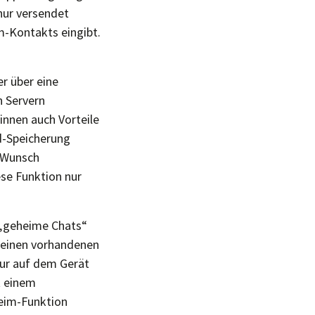
nur versendet
-Kontakts eingibt.
r über eine
n Servern
:innen auch Vorteile
ud-Speicherung
f Wunsch
ese Funktion nur
.
 „geheime Chats“
, einen vorhandenen
ur auf dem Gerät
t einem
heim-Funktion