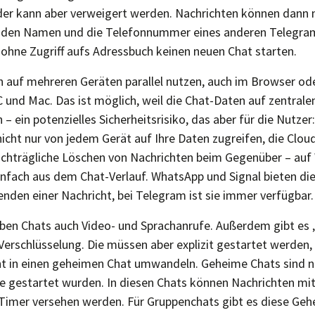
der kann aber verweigert werden. Nachrichten können dann 
den Namen und die Telefonnummer eines anderen Telegram
ohne Zugriff aufs Adressbuch keinen neuen Chat starten.
auf mehreren Geräten parallel nutzen, auch im Browser ode
 und Mac. Das ist möglich, weil die Chat-Daten auf zentrale
– ein potenzielles Sicherheitsrisiko, das aber für die Nutzer
nicht nur von jedem Gerät auf Ihre Daten zugreifen, die Clo
achträgliche Löschen von Nachrichten beim Gegenüber – au
infach aus dem Chat-Verlauf. WhatsApp und Signal bieten di
nden einer Nachricht, bei Telegram ist sie immer verfügbar
ben Chats auch Video- und Sprachanrufe. Außerdem gibt es
erschlüsselung. Die müssen aber explizit gestartet werden
t in einen geheimen Chat umwandeln. Geheime Chats sind n
ie gestartet wurden. In diesen Chats können Nachrichten mi
Timer versehen werden. Für Gruppenchats gibt es diese Ge