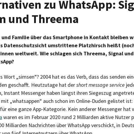
rnativen zu WhatsApp: Sig
m und Threema
und Familie über das Smartphone in Kontakt bleiben wi
s Datenschutzsicht umstrittene Platzhirsch heißt (no
:innen weltweit. Wie schlagen sich Threema, Signal un
tsApp?
s Wort „simsen“? 2004 hat es das Verb, dass das senden ein
den geschafft. Heutzutage hat der
short message service
jed
, Instant Messenger haben längst ihren Siegeszug angetreten
b mit „whatsappen“ auch schon im Online-Duden gelistet ist:
 für eine ganze App-Kategorie. Kein anderer Messenger hat w
a
waren es im Februar 2020 rund 2 Milliarden aktive Nutzer 
0 Milliarden Nachrichten über WhatsApp verschickt, in Deut
 von fünf Internetnutzern über WhatsApp.