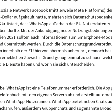
soziale Netwerk Facebook (mittlerweile Meta Platforms) d
US-Dollar aufgekauft hatte, mehrten sich Datenschutzbedenk
6 kritisiert, dass WhatsApp außerhalb der EU Nutzerdaten 
ben durfte. Mit der Ankündigung neuer Nutzungsbedinungen
nien 2021 sollten auch Informationen zum Smartphone-Model
d übermittelt werden. Durch die Datenschutzgrundverordn
en innerhalb der EU hiervon abermals unberührt, dennoch be
 erheblichen Zuwachs. Grund genug einmal zu schauen welc
e Dienste haben und worin sie sich unterscheiden.
bei WhatsApp ist eine Telefonnummer erforderlich. Die App 
elefonbuch mit den eigenen Servern ab und erstellt automat
llen WhatsApp-Nutzer:innen. WhatsApp bietet neben Chats au
rachanrufen, außerdem Gruppenchats und sogenannte Broadc